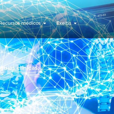
Recursos médicos
Exeltis
ías clínicas,
os