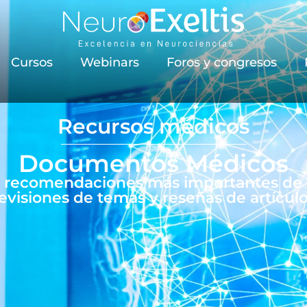
Cursos
Webinars
Foros y congresos
Recursos médicos
Documentos Médicos
s recomendaciones más importantes de gu
evisiones de temas y reseñas de artícul