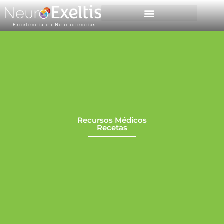
Foros y congresos
Recursos médicos
Recursos Médicos
Recetas