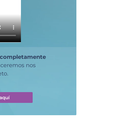
completamente
deceremos nos
to.
aquí