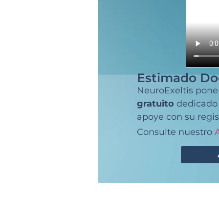
Estimado Do
NeuroExeltis pone
gratuito
dedicado a
apoye con su regis
Consulte nuestro
A