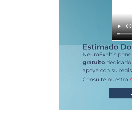
Estimado Do
NeuroExeltis pone
gratuito
dedicado a
apoye con su regis
Consulte nuestro
A