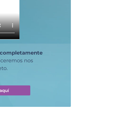
completamente
deceremos nos
to.
aquí