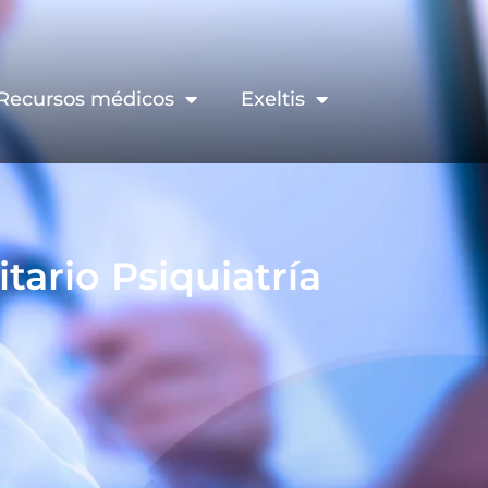
Recursos médicos
Exeltis
ario Psiquiatría