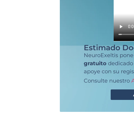
Estimado Do
NeuroExeltis pone
gratuito
dedicado a
apoye con su regis
Consulte nuestro
A