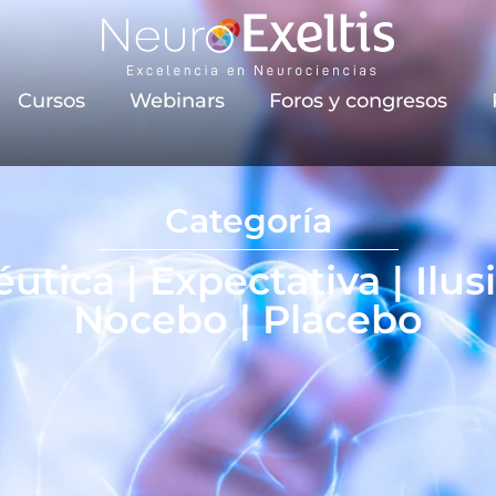
Cursos
Webinars
Foros y congresos
Categoría
tica | Expectativa | Ilus
Nocebo | Placebo