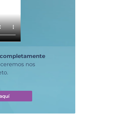
completamente
deceremos nos
to.
aquí