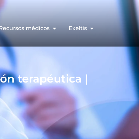
Recursos médicos
Exeltis
ión terapéutica |