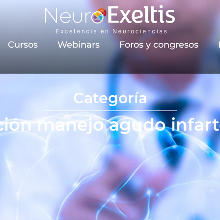
Cursos
Webinars
Foros y congresos
Categoría
ción manejo agudo infart