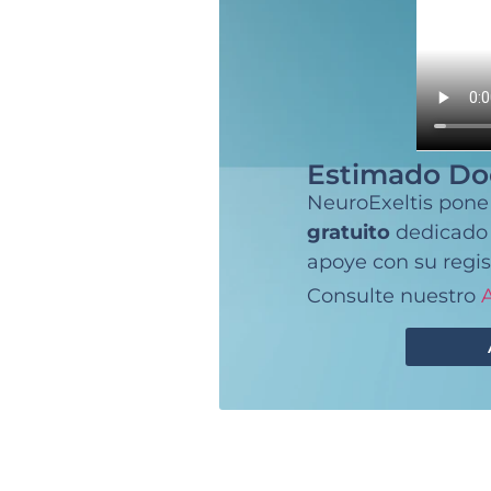
Estimado Do
NeuroExeltis pone
gratuito
dedicado a
apoye con su regis
Consulte nuestro
A