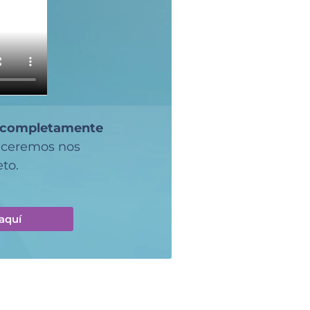
completamente
deceremos nos
to.
aquí