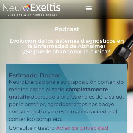
Foros y congresos
Recursos médicos
Podcast
Evolución de los sistemas diagnósticos en
la Enfermedad de Alzheimer
¿Se puede abandonar la clínica?
Estimado Doctor.
NeuroExeltis pone a su disposición contenido
médico especializado
completamente
gratuito
dedicado a profesionales de la salud,
por lo anterior, agradeceremos nos apoye
con su registro y de esta manera acceder al
contenido completo.
Consulte nuestro
Aviso de privacidad.