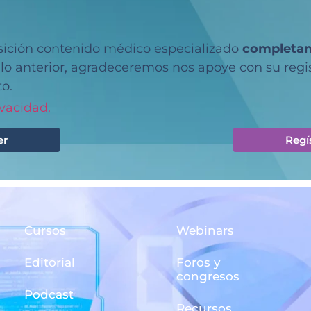
sición contenido médico especializado
completam
r lo anterior, agradeceremos nos apoye con su reg
o.
ivacidad.
er
Regí
Cursos
Webinars
Editorial
Foros y
congresos
Podcast
Recursos