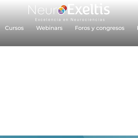
Cursos
Webinars
Foros y congresos
de llamar a nuestr
n terapéutica y e