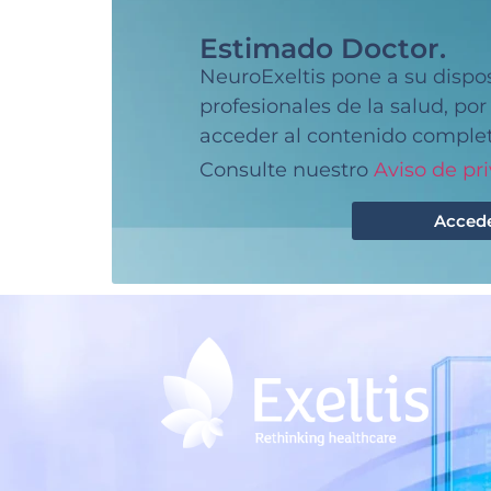
Estimado Doctor.
NeuroExeltis pone a su dispo
profesionales de la salud, po
acceder al contenido complet
Consulte nuestro
Aviso de pr
Acced