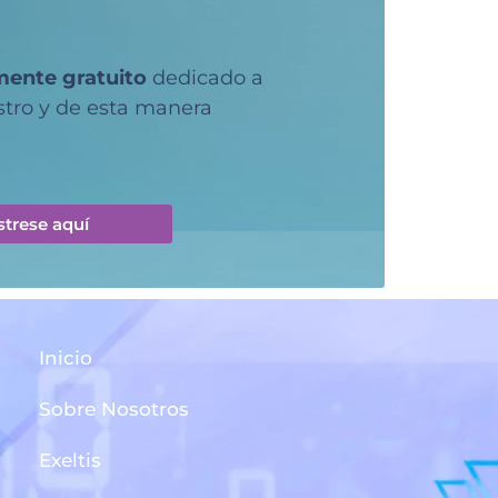
ente gratuito
dedicado a
istro y de esta manera
strese aquí
Inicio
Sobre Nosotros
Exeltis