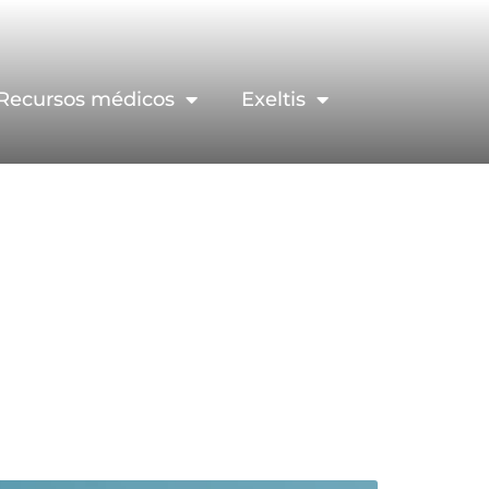
Recursos médicos
Exeltis
as cosas,
pilepsia