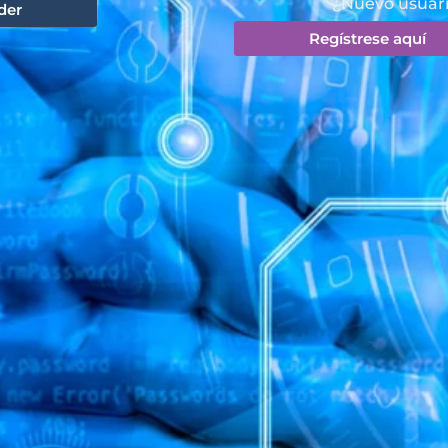
¿Nuevo usuar
der
Regístrese aquí